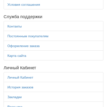
Г
Условия соглашения
(ВСЕ
НА
УКР
Служба поддержки
ЯЗ
)
Контакты
КЕРАМИЧЕСКИЕ
ИЗДЕЛИЯ
Постоянным покупателям
КИОТЫ
КНИГИ
Оформление заказа
ПРАВОСЛАВНЫЕ
КОЖАННЫЕ
Карта сайта
ИЗДЕЛИЯ
КОЛОКОЛЬЧИКИ
Личный Кабинет
КРЕСТ
НА
Личный Кабинет
ПОДСТАВКЕ
С
История заказов
ЛИПУЧКОЙ
КРЕСТЫ
Закладки
В
ПОДАРОЧНОЙ
Рассылка
УП.