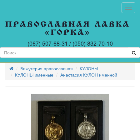
Toggl
АВТО
ТРОЙНИКИ
АРОЧНЫЕ
ИКОНЫ
(067) 507-68-31 / (050) 832-70-10
БАГЕТ
(ПЛАНКИ
ПО
3М)
Бижутерия православная
КУЛОНЫ
БИЖУТЕРИЯ
ПРАВОСЛАВНАЯ
КУЛОНЫ именные
Анастасия КУЛОН именной
БЛАГОСЛОВЕНИЕ
ДОМА
В
АССОРТИМЕНТЕ
ГИПСОВЫЕ
ИЗДЕЛИЯ
ГОБЕЛЕН
ГРЕЧЕСКИЕ
ИЗДЕЛИЯ
РУЧНОЕ