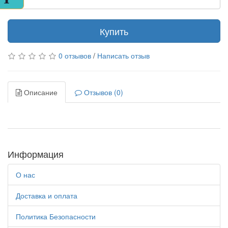
ИЗ
ДЕРЕВА
РЕЗНЫЕ
Купить
ИКОНЫ
НА
ПОДСТАВКЕ
0 отзывов
/
Написать отзыв
10Х12
И
6Х9
МИР
Описание
Отзывов (0)
ИКОНЫ
ПОД
ОРГСТЕКЛОМ
С
ЛАДАНОМ
ИКОНЫ
Информация
РАЗНЫХ
ФОРМ
ИЗ
О нас
ДЕРЕВА,МЕТАЛ.
И
Доставка и оплата
СТЕКЛА
КАЛЕНДАРИ
Политика Безопасности
2026