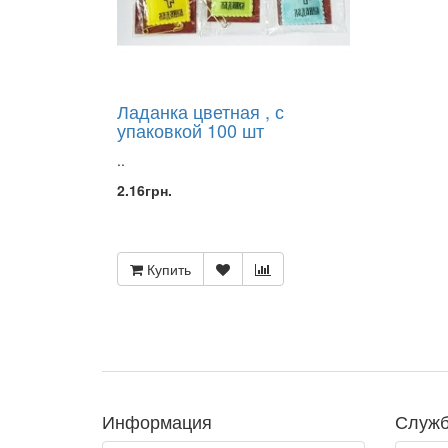
Г
(ВСЕ
НА
УКР
ЯЗ
)
Ладанка цветная , с
КЕРАМИЧЕСКИЕ
упаковкой 100 шт
ИЗДЕЛИЯ
КИОТЫ
..
КНИГИ
2.16грн.
ПРАВОСЛАВНЫЕ
КОЖАННЫЕ
ИЗДЕЛИЯ
Купить
КОЛОКОЛЬЧИКИ
КРЕСТ
НА
ПОДСТАВКЕ
С
ЛИПУЧКОЙ
КРЕСТЫ
В
Информация
Служб
ПОДАРОЧНОЙ
УП.