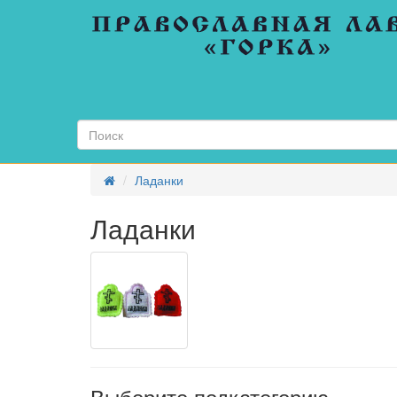
АВТО
ТРОЙНИКИ
АРОЧНЫЕ
ИКОНЫ
БАГЕТ
(ПЛАНКИ
ПО
3М)
Ладанки
БИЖУТЕРИЯ
ПРАВОСЛАВНАЯ
Ладанки
БЛАГОСЛОВЕНИЕ
ДОМА
В
АССОРТИМЕНТЕ
ГИПСОВЫЕ
ИЗДЕЛИЯ
ГОБЕЛЕН
ГРЕЧЕСКИЕ
ИЗДЕЛИЯ
Выберите подкатегорию
РУЧНОЕ