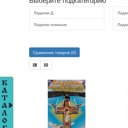
ПЛЕТЕНИЕ
ГРУЗИНСКИЕ
Ладанки Д
Лада
ИЗДЕЛИЯ
(БРАСЛЕТЫ,
Ладанки кожаные
Лада
ЧЕТКИ,
ЛАДАНКИ
)
ИКОНЫ
В
Сравнение товаров (0)
БАГЕТНЫХ
ПЛАСТМАССОВЫХ
РАМКАХ
ИКОНЫ
ГРЕЧЕСКИЕ
ПОД
СТАРИНУ
ИКОНЫ
ДВП,
ДСП.МДФ
ИКОНЫ
ЗД
ИКОНЫ