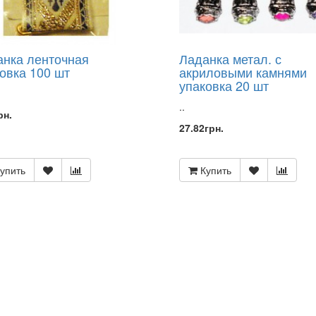
анка ленточная
Ладанка метал. с
овка 100 шт
акриловыми камнями
упаковка 20 шт
..
рн.
27.82грн.
упить
Купить