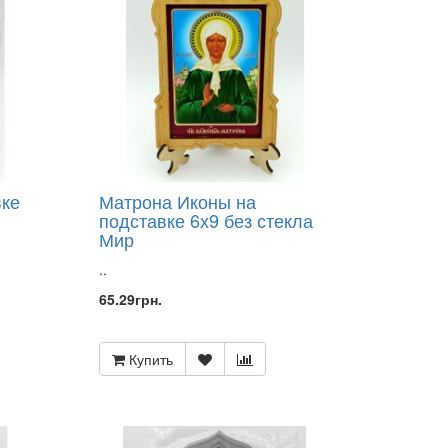
вке
Матрона Иконы на
подставке 6х9 без стекла
Мир
..
65.29грн.
Купить