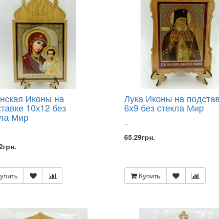
нская Иконы на
Лука Иконы на подста
тавке 10х12 без
6х9 без стекла Мир
ла Мир
..
65.29грн.
2грн.
упить
Купить