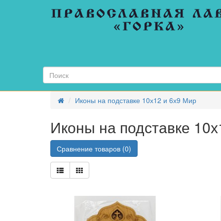
АВТО
ТРОЙНИКИ
АРОЧНЫЕ
ИКОНЫ
БАГЕТ
(ПЛАНКИ
ПО
3М)
Иконы на подставке 10х12 и 6х9 Мир
БИЖУТЕРИЯ
ПРАВОСЛАВНАЯ
Иконы на подставке 10х
БЛАГОСЛОВЕНИЕ
ДОМА
В
Сравнение товаров (0)
АССОРТИМЕНТЕ
ГИПСОВЫЕ
ИЗДЕЛИЯ
ГОБЕЛЕН
ГРЕЧЕСКИЕ
ИЗДЕЛИЯ
РУЧНОЕ