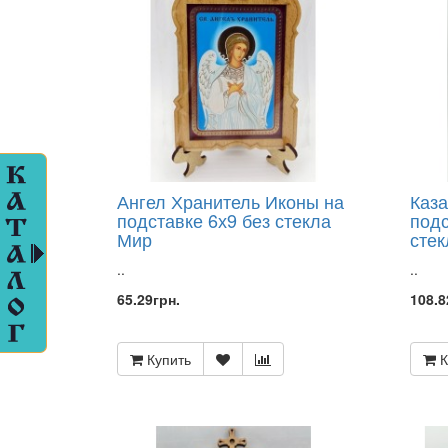
ПЛЕТЕНИЕ
ГРУЗИНСКИЕ
ИЗДЕЛИЯ
(БРАСЛЕТЫ,
ЧЕТКИ,
ЛАДАНКИ
)
ИКОНЫ
В
БАГЕТНЫХ
Ангел Хранитель Иконы на
Каза
ПЛАСТМАССОВЫХ
подставке 6х9 без стекла
подс
РАМКАХ
Мир
стек
ИКОНЫ
ГРЕЧЕСКИЕ
..
..
ПОД
65.29грн.
108.8
СТАРИНУ
ИКОНЫ
ДВП,
Купить
К
ДСП.МДФ
ИКОНЫ
ЗД
ИКОНЫ