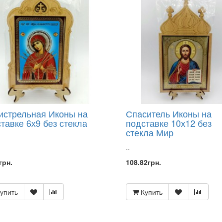
истрельная Иконы на
Спаситель Иконы на
тавке 6х9 без стекла
подставке 10х12 без
стекла Мир
..
грн.
108.82грн.
упить
Купить