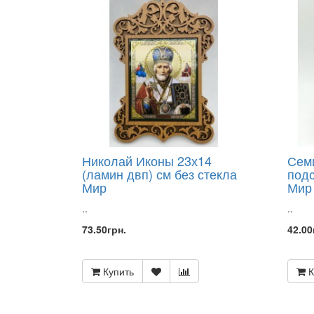
ИЗ
ДЕРЕВА
РЕЗНЫЕ
ИКОНЫ
НА
ПОДСТАВКЕ
10Х12
И
6Х9
МИР
ИКОНЫ
ПОД
Николай Иконы 23х14
Сем
ОРГСТЕКЛОМ
С
(ламин двп) см без стекла
подс
ЛАДАНОМ
Мир
Мир
ИКОНЫ
..
..
РАЗНЫХ
ФОРМ
73.50грн.
42.00
ИЗ
ДЕРЕВА,МЕТАЛ.
И
Купить
К
СТЕКЛА
КАЛЕНДАРИ
2026