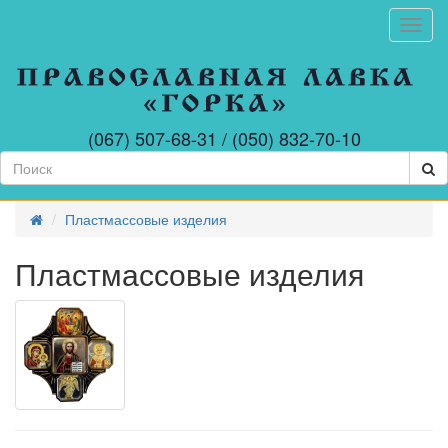
Toggl
АВТО
ТРОЙНИКИ
АРОЧНЫЕ
ИКОНЫ
(067) 507-68-31 / (050) 832-70-10
БАГЕТ
(ПЛАНКИ
ПО
3М)
Пластмассовые изделия
БИЖУТЕРИЯ
ПРАВОСЛАВНАЯ
Пластмассовые изделия
БЛАГОСЛОВЕНИЕ
ДОМА
В
АССОРТИМЕНТЕ
ГИПСОВЫЕ
ИЗДЕЛИЯ
ГОБЕЛЕН
ГРЕЧЕСКИЕ
ИЗДЕЛИЯ
РУЧНОЕ