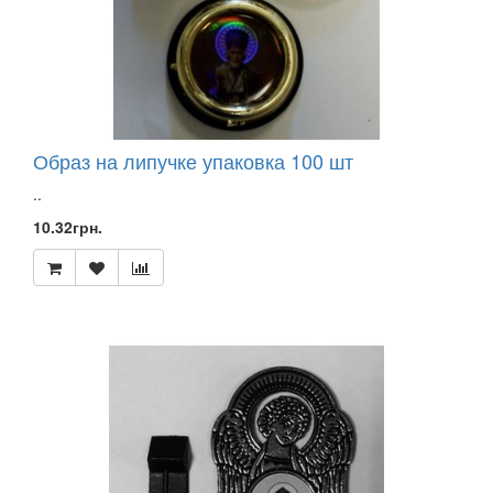
В
АССОРТИМЕНТЕ
)
ЛИКИ
СТЕРЕО
ЛОЖКИ
ИМЕННЫЕ
Образ на липучке упаковка 100 шт
(СТОЛОВАЯ
)
..
ЛОЖКИ
10.32грн.
ИМЕННЫЕ
(ЧАЙНАЯ
)
МАГНИТЫ
МАЗЬ
МАСЛА
МОЛИТВА
НА
СОЛОМКЕ
МОЛИТВЫ
МОЩЕВИКИ