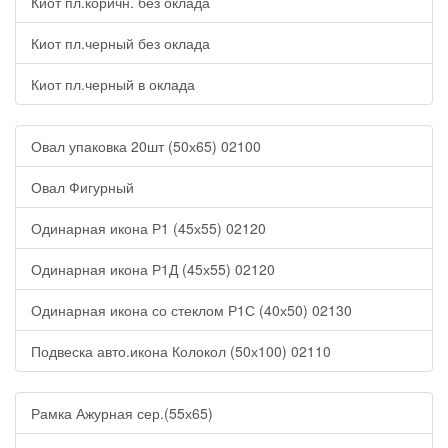
Киот пл.коричн. без оклада
ИЗ
ДЕРЕВА
РЕЗНЫЕ
Киот пл.черный без оклада
ИКОНЫ
НА
Киот пл.черный в оклада
ПОДСТАВКЕ
10Х12
И
Овал упаковка 20шт (50х65) 02100
6Х9
МИР
Овал Фигурный
ИКОНЫ
ПОД
ОРГСТЕКЛОМ
Одинарная икона Р1 (45х55) 02120
С
ЛАДАНОМ
Одинарная икона Р1Д (45х55) 02120
ИКОНЫ
РАЗНЫХ
Одинарная икона со стеклом Р1С (40х50) 02130
ФОРМ
ИЗ
Подвеска авто.икона Колокол (50х100) 02110
ДЕРЕВА,МЕТАЛ.
И
СТЕКЛА
Рамка Ажурная сер.(55х65)
КАЛЕНДАРИ
2026