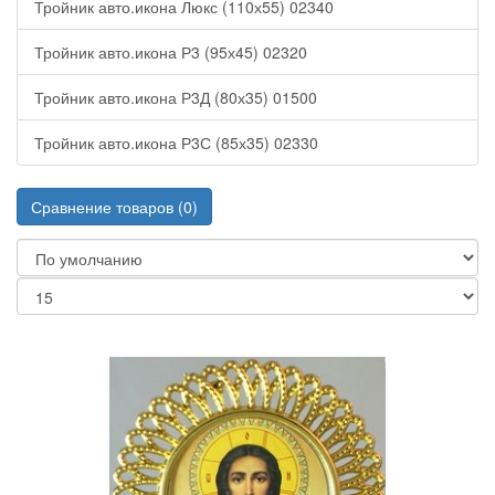
Г
Тройник авто.икона Люкс (110х55) 02340
(ВСЕ
НА
Тройник авто.икона Р3 (95х45) 02320
УКР
ЯЗ
)
Тройник авто.икона Р3Д (80х35) 01500
КЕРАМИЧЕСКИЕ
Тройник авто.икона Р3С (85х35) 02330
ИЗДЕЛИЯ
КИОТЫ
КНИГИ
Сравнение товаров (0)
ПРАВОСЛАВНЫЕ
КОЖАННЫЕ
ИЗДЕЛИЯ
КОЛОКОЛЬЧИКИ
КРЕСТ
НА
ПОДСТАВКЕ
С
ЛИПУЧКОЙ
КРЕСТЫ
В
ПОДАРОЧНОЙ
УП.