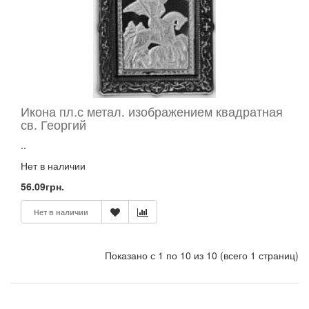
ИКОНА
ХОРУГВЬ
ПРИСОСКА
СИЛИКОНОВАЯ
В
АССОРТИМЕНТЕ
РАМКИ
БАГЕТНЫЕ
Икона пл.с метал. изображением квадратная
св. Георгий
РАМКИ
ДЕРЕВЯННЫЕ
..
РАМКИ
ПЛАСТМАССОВЫЕ
Нет в наличии
РОЖДЕСТВЕНСКИЕ
56.09грн.
СУВЕНИРЫ
СВЕТИЛЬНИКИ
Нет в наличии
СВЕЧИ
СВИДЕТЕЛЬСТВА
Показано с 1 по 10 из 10 (всего 1 страниц)
СКЛАДНИ
СУВЕНИРЫ
УГОЛЬ