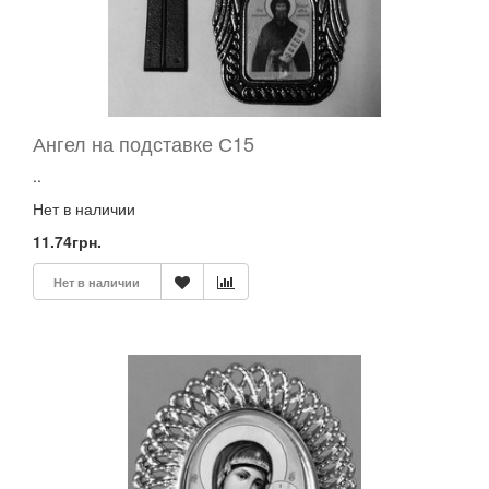
МЫЛО
МОНАСТЫРСКОЕ
И
МОРСКАЯ
СОЛЬ
НАКЛЕЙКА
Ангел на подставке С15
ПРАВОСЛАВНАЯ
..
НИТЬ
ДЛЯ
Нет в наличии
КРЕСТИКОВ,
КУЛОНОВ
11.74грн.
ОБОРУДОВАНИЕ,
ДЛЯ
Нет в наличии
БАГЕТНОЙ
МАСТЕРСКОЙ
ОБРЯДОВЫЕ
ТОВАРЫ
ОТКРЫТКИ
ОТЧЕНАШЕВСКАЯ
ОСВЯЩЕННАЯ
ПРОДУКЦИЯ
МАЗЬ,