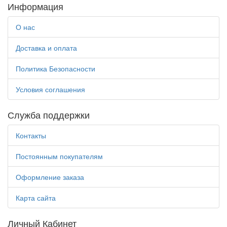
Информация
УПАКОВКА
УТВАРЬ
О нас
УТВАРЬ
Доставка и оплата
(ГРЕЦИЯ
-
ИНДИЯ)
Политика Безопасности
УТВАРЬ
Т
Условия соглашения
УТВАРЬ
ХРАМОВАЯ
Служба поддержки
ПОД
ЗАКАЗ
Контакты
УЦЕНЕННЫЕ
ТОВАРЫ
Постоянным покупателям
ФИТИЛИ
ФУРНИТУРА
Оформление заказа
ФУРНИТУРА
Карта сайта
ДЛЯ
БРАСЛЕТОВ
И
Личный Кабинет
ЧОТОК