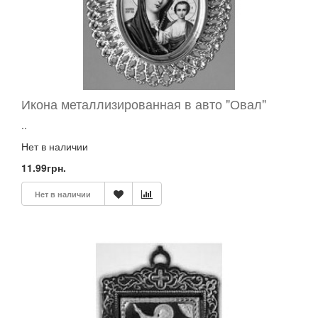
ВОДА,
МАСЛО
ПАЗЛЫ,КОНСТРУКТОР
3Д
ПАСХАЛЬНАЯ
ПРОДУКЦИЯ
Икона металлизированная в авто "Овал"
ПЛАСТМАССОВЫЕ
ИЗДЕЛИЯ
..
ПОГРЕБАЛЬНЫЕ
ИЗДЕЛИЯ
Нет в наличии
ПОДАРОЧНЫЕ
11.99грн.
НАБОРЫ
Нет в наличии
ПОДВЕСКИ
С
ИКОНАМИ
ПОМИНАНИЯ
И
ЗАПИСКИ
ПОЯСА.
РЕМНИ
ПРАВОСЛАВНАЯ