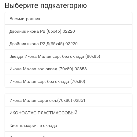
Выберите подкатегорию
ПЛЕТЕНИЕ
ГРУЗИНСКИЕ
Восьмигранник
ИЗДЕЛИЯ
(БРАСЛЕТЫ,
ЧЕТКИ,
Двойник икона Р2 (65х45) 02220
ЛАДАНКИ
)
Двойник икона Р2 Д(65х45) 02220
ИКОНЫ
В
Звезда Икона Малая сер. без оклада (80х85)
БАГЕТНЫХ
ПЛАСТМАССОВЫХ
РАМКАХ
Икона Малая зол оклад (70х80) 02853
ИКОНЫ
Икона Малая сер. без оклада (70х80)
ГРЕЧЕСКИЕ
ПОД
СТАРИНУ
Икона Малая сер.в окл.(70х80) 02851
ИКОНЫ
ДВП,
ДСП.МДФ
ИКОНОСТАС ПЛАСТМАССОВЫЙ
ИКОНЫ
ЗД
Киот пл.корич. в оклада
ИКОНЫ